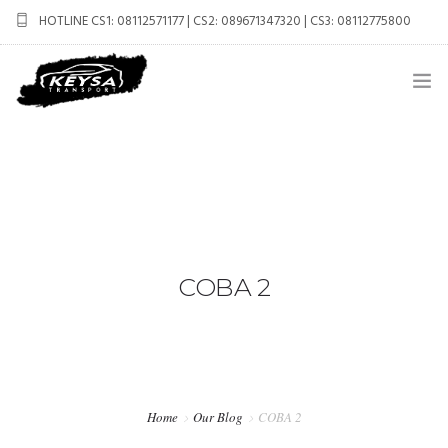
HOTLINE CS1: 08112571177 | CS2: 089671347320 | CS3: 08112775800
keysatransport.jogja@gmail.com
BERANDA
PROFIL
CAR RENTAL
COBA 2
PAKET WISATA
CARA PEMESANAN
HUBUNGI KAMI
Home
Our Blog
COBA 2