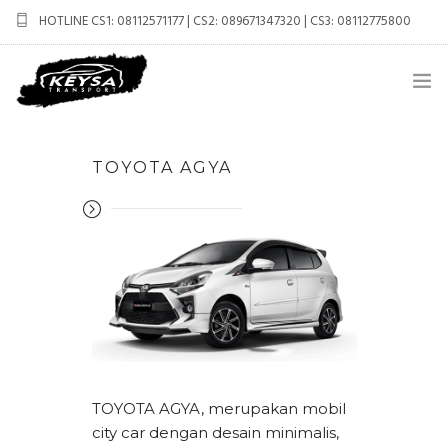
HOTLINE CS1: 08112571177 | CS2: 089671347320 | CS3: 08112775800
keysatransport.jogja@gmail.com
BERANDA
TOYOTA AGYA
PROFIL
CAR RENTAL
PAKET WISATA
CARA PEMESANAN
HUBUNGI KAMI
TOYOTA AGYA, merupakan mobil
city car dengan desain minimalis,