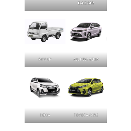
DAKKAR
PICK UP
ALL NEW XENIA
XENIA
TOYOTA YARIS