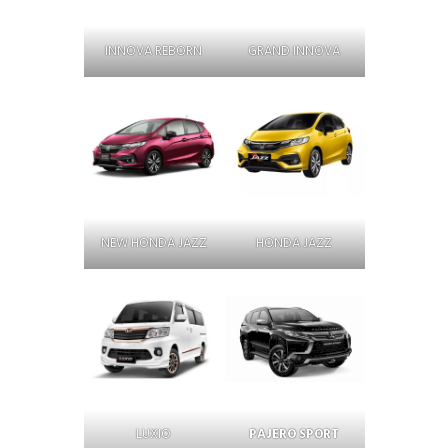
INNOVA REBORN
GRAND INNOVA
NEW HONDA JAZZ
HONDA JAZZ
LUXIO
PAJERO SPORT