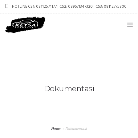
HOTLINE CS1: 08112571177 | CS2: 089671347320 | CS3: 08112775800
keysatransport.jogja@gmail.com
BERANDA
PROFIL
CAR RENTAL
Dokumentasi
PAKET WISATA
CARA PEMESANAN
HUBUNGI KAMI
Home
Dokumentasi